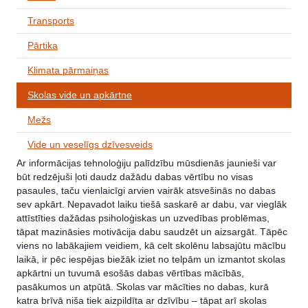
Transports
Pārtika
Klimata pārmaiņas
Skolas vide un apkārtne
Mežs
Vide un veselīgs dzīvesveids
Ar informācijas tehnoloģiju palīdzību mūsdienās jaunieši var
būt redzējuši ļoti daudz dažādu dabas vērtību no visas
pasaules, taču vienlaicīgi arvien vairāk atsvešinās no dabas
sev apkārt. Nepavadot laiku tiešā saskarē ar dabu, var vieglāk
attīstīties dažādas psiholoģiskas un uzvedības problēmas,
tāpat mazināsies motivācija dabu saudzēt un aizsargāt. Tāpēc
viens no labākajiem veidiem, kā celt skolēnu labsajūtu mācību
laikā, ir pēc iespējas biežāk iziet no telpām un izmantot skolas
apkārtni un tuvumā esošās dabas vērtības mācībās,
pasākumos un atpūtā. Skolas var mācīties no dabas, kurā
katra brīvā niša tiek aizpildīta ar dzīvību – tāpat arī skolas