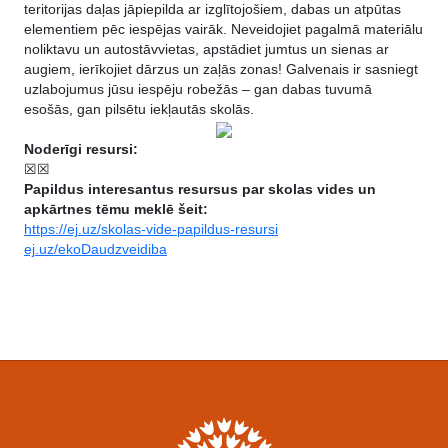
teritorijas daļas jāpiepilda ar izglītojošiem, dabas un atpūtas
elementiem pēc iespējas vairāk. Neveidojiet pagalmā materiālu
noliktavu un autostāvvietas, apstādiet jumtus un sienas ar
augiem, ierīkojiet dārzus un zaļās zonas! Galvenais ir sasniegt
uzlabojumus jūsu iespēju robežās – gan dabas tuvumā
esošās, gan pilsētu iekļautās skolās.
Noderīgi resursi:
☒
☒
Papildus interesantus resursus par skolas vides un
apkārtnes tēmu meklē šeit:
https://ej.uz/skolas-vide-papildus-resursi
ej.uz/ekoDaudzveidiba