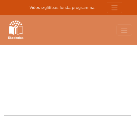
Vides izglītības fonda programma
Saikne ar mācību saturu