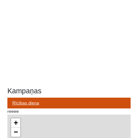
Kampaņas
Rīcības diena
reeee
+
−