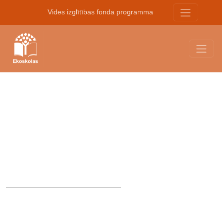
Vides izglītības fonda programma
Rīcības diena