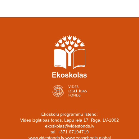
Ekoskolu programmu īsteno:
Vides izglītības fonds, Lapu iela 17, Rīga, LV-1002
ekoskolas@videsfonds.lv
tel. +371 67194719
www.videsfonds.lv www.ecoschools.global