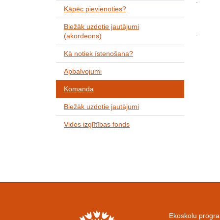
.
Kāpēc pievienoties?
Biežāk uzdotie jautājumi
.
(akordeons)
Kā notiek īstenošana?
Apbalvojumi
Komanda
Biežāk uzdotie jautājumi
Vides izglītības fonds
Ekoskolu progr