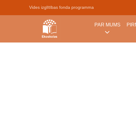
Vides izglītības fonda programma
PAR MUMS
PI